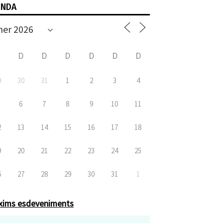
ENDA
D
D
D
D
D
D
D
9
30
31
1
2
3
4
6
7
8
9
10
11
2
13
14
15
16
17
18
9
20
21
22
23
24
25
6
27
28
29
30
31
1
xims esdeveniments