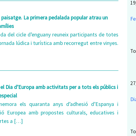
19
 i paisatge. La primera pedalada popular atrau un
Fe
mílies
da del cicle d’enguany reuneix participants de totes
ornada lúdica i turística amb recorregut entre vinyes.
To
27
l Dia d’Europa amb activitats per a tots els públics i
especial
Di
memora els quaranta anys d’adhesió d’Espanya i
ió Europea amb propostes culturals, educatives i
ertes a […]
To