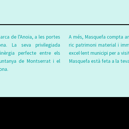
rca de l’Anoia, a les portes
A més, Masquefa compta amb 
na. La seva privilegiada
ric patrimoni material i im
sinèrgia perfecte entre els
excel·lent municipi per a visi
untanya de Montserrat i el
Masquefa està feta a la tev
ona.