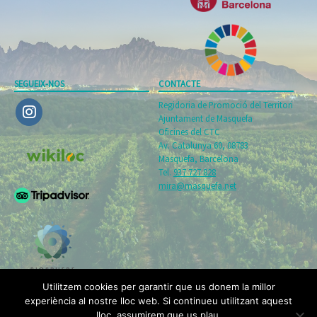
SEGUEIX-NOS
CONTACTE
Regidoria de Promoció del Territori
Ajuntament de Masquefa
Oficines del CTC
Av. Catalunya 60, 08783
Masquefa, Barcelona
Tel.
937 727 828
mira@masquefa.net
Utilitzem cookies per garantir que us donem la millor
experiència al nostre lloc web. Si continueu utilitzant aquest
lloc, assumirem que us plau.