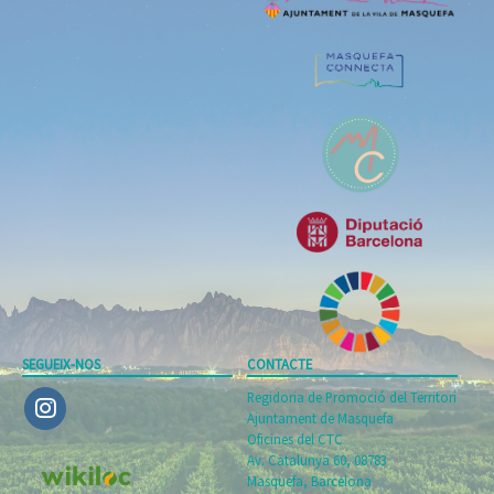
SEGUEIX-NOS
CONTACTE
Regidoria de Promoció del Territori
Ajuntament de Masquefa
Oficines del CTC
Av. Catalunya 60, 08783
Masquefa, Barcelona