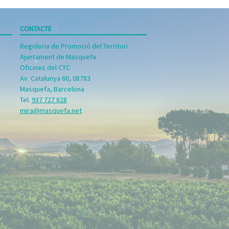
CONTACTE
Regidoria de Promoció del Territori
Ajuntament de Masquefa
Oficines del CTC
Av. Catalunya 60, 08783
Masquefa, Barcelona
Tel.
937 727 828
mira@masquefa.net