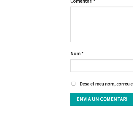
Comentari
*
Nom
*
Desa el meu nom, correu e