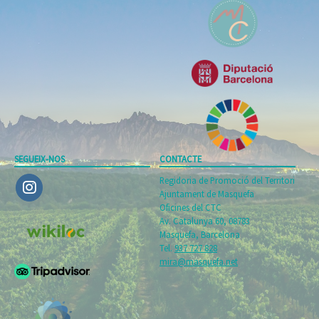
SEGUEIX-NOS
CONTACTE
Regidoria de Promoció del Territori
Ajuntament de Masquefa
Oficines del CTC
Av. Catalunya 60, 08783
Masquefa, Barcelona
Tel.
937 727 828
mira@masquefa.net