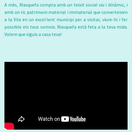
A més, Masquefa compta amb un teixit social viu i dinàmic, i
amb un ric patrimoni material i immaterial que converteixen
a la Vila en un excel·lent municipi per a visitar, viure-hi i fer
possible els teus somnis. Masquefa està feta a la teva mida.
Volem que siguis a casa teva!