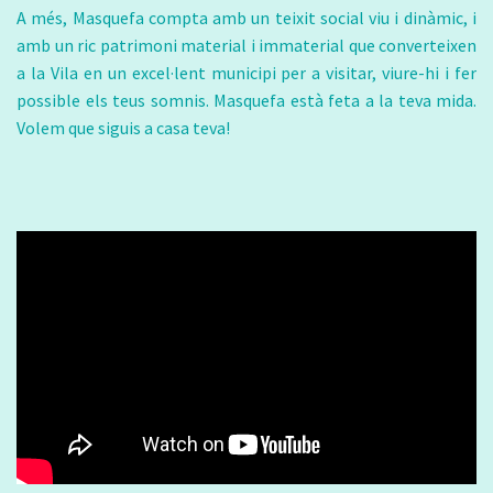
A més, Masquefa compta amb un teixit social viu i dinàmic, i
amb un ric patrimoni material i immaterial que converteixen
a la Vila en un excel·lent municipi per a visitar, viure-hi i fer
possible els teus somnis. Masquefa està feta a la teva mida.
Volem que siguis a casa teva!