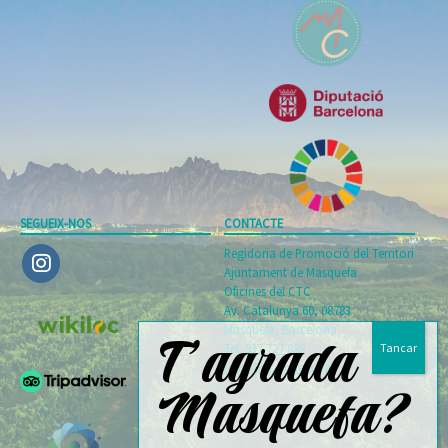
SEGUEIX-NOS
CONTACTE
Regidoria de Promoció del Territori
Ajuntament de Masquefa
Oficines del CTC
Av. Catalunya 60, 08783
Masquefa, Barcelona
T’agrada
Tel.
937 727 828
mira@masquefa.net
Masquefa?